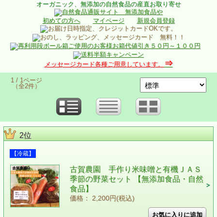
オーガニック、無添加の自然食品の産直お取り寄せ
初めての方へ
マイページ
新規会員登録
⇒
メッセージカード各種ご用意しています。
1 / 1ページ
（全2件）
2位
【冷蔵】
古賀農園 手作り米味噌と有機ＪＡＳ
季節の野菜セット 【無添加食品・自然
食品】
価格： 2,200円(税込)