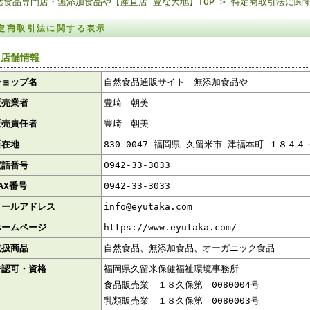
然食品専門店・無添加食品や【産直店 豊な大地】TOP
>
特定商取引法に関
定商取引法に関する表示
 店舗情報
ショップ名
自然食品通販サイト 無添加食品や
販売業者
豊崎 朝美
販売責任者
豊崎 朝美
所在地
830-0047 福岡県 久留米市 津福本町 １８４４
電話番号
0942-33-3033
AX番号
0942-33-3033
メールアドレス
info@eyutaka.com
ホームページ
https://www.eyutaka.com/
取扱商品
自然食品、無添加食品、オーガニック食品
許認可・資格
福岡県久留米保健福祉環境事務所
食品販売業 １８久保第 0080004号
乳類販売業 １８久保第 0080003号