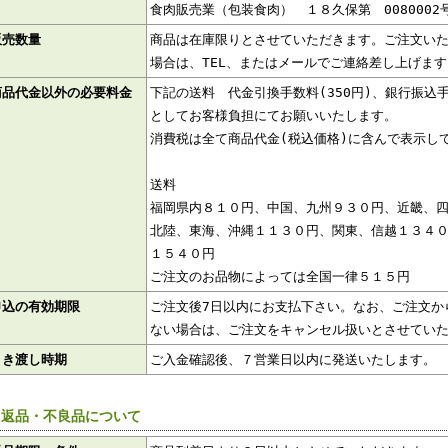
食肉販売業（包装食肉） １８久保第 0080002
販売数量
商品は在庫限りとさせていただきます。ご注文い
場合は、TEL、またはメールでご連絡差し上げます
商品代金以外の必要料金
下記の送料 代金引換手数料(350円)、銀行振込
としてお客様負担にてお願いいたします。
消費税は全て商品代金(税込価格)に含んで表示し
送料
福岡県内８１０円、中国、九州９３０円、近畿、
北陸、東海、沖縄１１３０円、関東、信越１３４
１５４０円
ご注文のお品物によっては全国一律５１５円
申込の有効期限
ご注文後7日以内にお支払下さい。なお、ご注文か
ない場合は、ご注文をキャンセル扱いとさせてい
引き渡し時期
ご入金確認後、７営業日以内に発送いたします。
 返品・不良品について