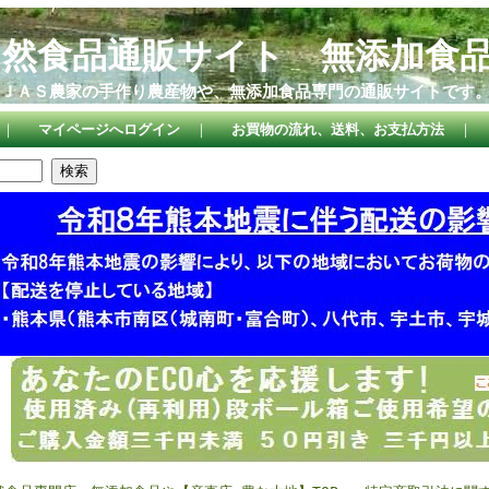
自然食品通販サイト 無添加食
ＪＡＳ農家の手作り農産物や、無添加食品専門の通販サイトです
｜
マイページへログイン
｜
お買物の流れ、送料、お支払方法
｜