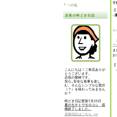
手
一の塩
【
☆
店長の時どき日記
（
ミ
ご
ま
お
【
こんにちは！ご来店ありが
とうございます。
店長の豊崎です。
安心,安全な食事を楽し
む、そんなシンプルな贅沢
（？）を味わってみません
か？
時どき日記更新7月25日
夏のモチトウモロコシ 収
穫終了しました。
店長日記はこちら >>