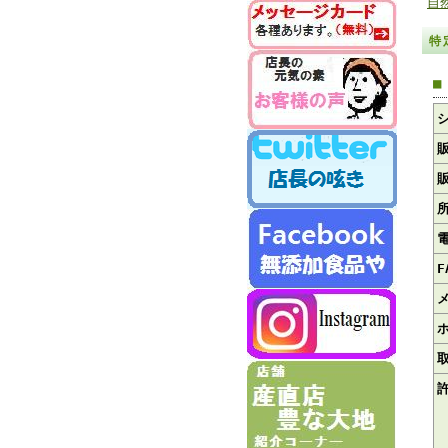
自
特
■
F