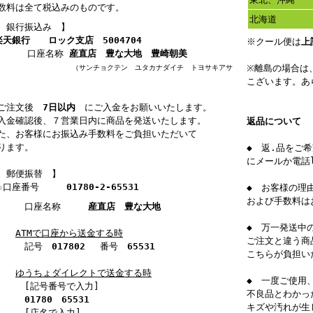
数料は全て税込みのものです。
北海道
 銀行振込み 】
楽天銀行
ロック支店 5004704
※クール便は
上
口座名称
産直店 豊な大地 豊崎朝美
※離島の場合は
サンチョクテン ユタカナダイチ トヨサキアサ
こざいます。あ
）
ご注文後
7日以内
にご入金をお願いいたします。
入金確認後、７営業日内に商品を発送いたします。
返品について
た、お客様にお振込み手数料をご負担いただいて
ります。
◆ 返.品をご
にメールか電話
 郵便振替 】
☆口座番号
01780-2-65531
◆ お客様の理
および手数料は
口座名称
産直店 豊な大地
◆ 万一発送中
ATMで口座から送金する時
ご注文と違う商
記号
017802
番号
65531
こちらが負担い
ゆうちょダイレクトで送金する時
◆ 一度ご使用
[記号番号で入力]
不良品とわかっ
01780 65531
キズや汚れが生
[店名で入力]