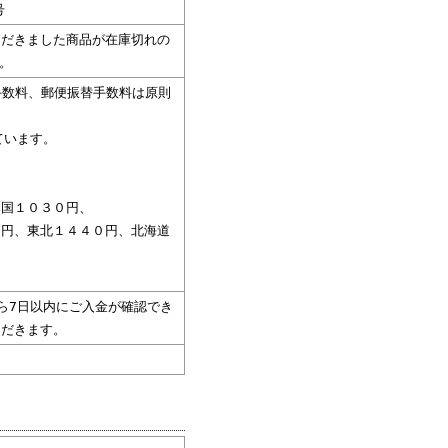
号
ただきました商品が在庫切れの
。
手数料、郵便振替手数料は原則
ています。
四国１０３０円、
０円、東北１４４０円、北海道
ら7日以内にご入金が確認でき
ただきます。