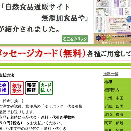
送料一覧
支払方法
地域
福岡県内
九州、中国
 代金引換 】
注文確認後、郵便局の「ゆうパック」代金引換
近畿、四国
配便でお送りします。
北陸、東海、
品到着時に商品代金・送料・
代引き手数料
関東、信越
５０円(税込)
をお支払いください。
上記本文中の商品代金・送料・代引き
東北、沖縄