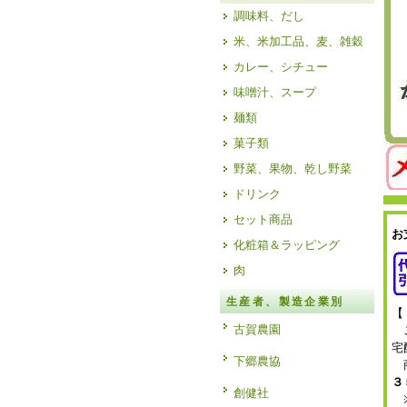
調味料、だし
米、米加工品、麦、雑穀
カレー、シチュー
味噌汁、スープ
麺類
菓子類
野菜、果物、乾し野菜
ドリンク
セット商品
お
化粧箱＆ラッピング
肉
生産者、製造企業別
【
古賀農園
ご
宅
下郷農協
商
３
創健社
※