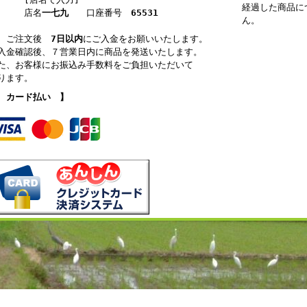
経過した商品に
店名
一七九
口座番号
65531
ん。
ご注文後
7日以内
にご入金をお願いいたします。
入金確認後、７営業日内に商品を発送いたします。
た、お客様にお振込み手数料をご負担いただいて
ります。
 カード払い 】