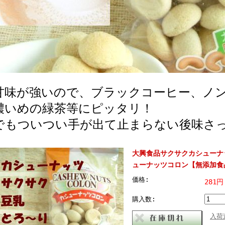
甘味が強いので、ブラックコーヒー、ノ
濃いめの緑茶等にピッタリ！
でもついつい手が出て止まらない後味さ
大興食品サクサクカシューナ
ューナッツコロン【無添加食
価格:
281円
購入数:
入荷