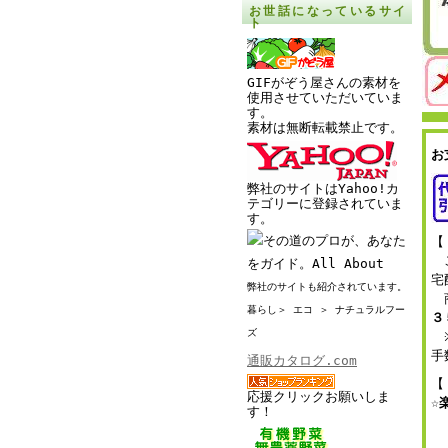
お世話になっているサイ
ト
GIFがぞう屋さんの素材を
使用させていただいていま
す。
素材は無断転載禁止です。
お
弊社のサイトはYahoo!カ
テゴリーに登録されていま
す。
【
ご
宅
弊社のサイトも紹介されています。
商
暮らし＞ エコ ＞ ナチュラルフー
３
ズ
※
手
通販カタログ.com
【
応援クリックお願いしま
☆
す！
（