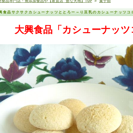
然食品専門店・無添加食品や【産直店 豊な大地】TOP
>
菓子類
興食品サクサクカシューナッツととろー～り豆乳のカシューナッツコ
大興食品「カシューナッツ