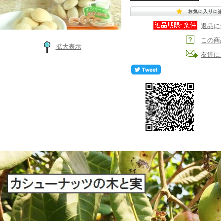
返品に
この商
拡大表示
友達に