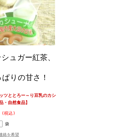
ンシュガー紅茶、
っぱりの甘さ！
ッツととろー～り豆乳のカシ
品・自然食品】
 (税込)
袋
連絡を希望