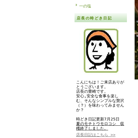
一の塩
店長の時どき日記
こんにちは！ご来店ありが
とうございます。
店長の豊崎です。
安心,安全な食事を楽し
む、そんなシンプルな贅沢
（？）を味わってみません
か？
時どき日記更新7月25日
夏のモチトウモロコシ 収
穫終了しました。
店長日記はこちら >>