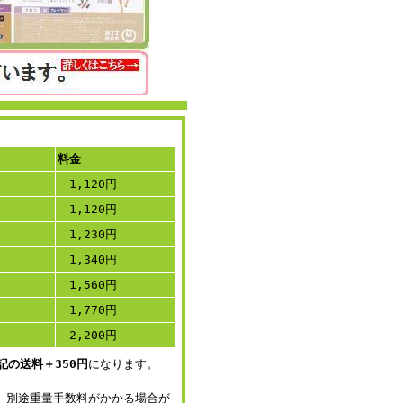
料金
1,120円
1,120円
1,230円
1,340円
1,560円
1,770円
2,200円
記の送料＋350円
になります。
、別途重量手数料がかかる場合が