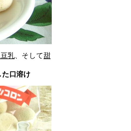
の豆乳
、そして
甜
！
した口溶け