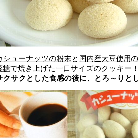
カシューナッツの粉末
と
国内産大豆使用
菜糖
で焼き上げた一口サイズのクッキー
サクサクとした食感の後に、とろ～りと