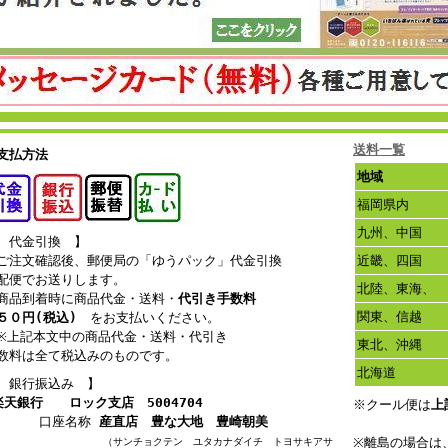
送料一覧
支払方法
地域
福岡県内
九州、中国
 代金引換 】
注文確認後、郵便局の「ゆうパック」代金引換
近畿、四国
配便でお送りします。
北陸、東海、
品到着時に商品代金・送料・
代引き手数料
関東、信越
５０円(税込)
をお支払いください。
上記本文中の商品代金・送料・代引き
東北、沖縄
数料は全て税込みのものです。
北海道
 銀行振込み 】
楽天銀行
ロック支店 5004704
※クール便は
上
口座名称
産直店 豊な大地 豊崎朝美
※離島の場合は
サンチョクテン ユタカナダイチ トヨサキアサ