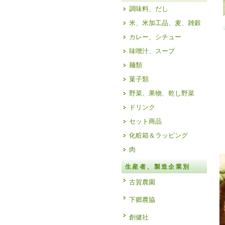
調味料、だし
米、米加工品、麦、雑穀
カレー、シチュー
味噌汁、スープ
麺類
菓子類
野菜、果物、乾し野菜
ドリンク
セット商品
化粧箱＆ラッピング
肉
生産者、製造企業別
古賀農園
下郷農協
創健社