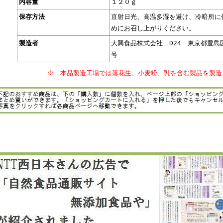
内容量
１２０ｇ
保存方法
直射日光、高温多湿を避け、冷暗所に
めにお召し上がりください。
製造者
大興食品株式会社 D24 東京都豊島
号
※ 本品製造工場では落花生、小麦粉、乳を含む製品を製造