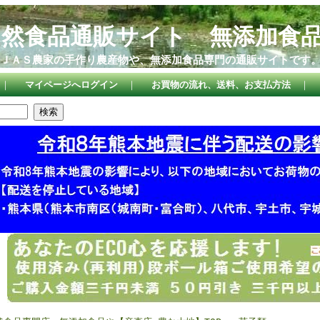
自然食品通販サイト 無添加食
ＪＡＳ農家の手作り農産物や、無添加食品専門の通販サイトです
｜
マイページへログイン
｜
お買物の流れ、送料、お支払方法
｜