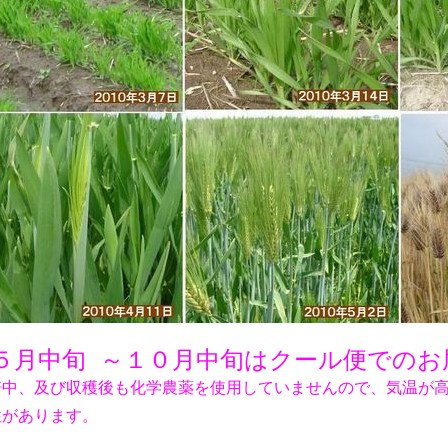
５月中旬 ～１０月中旬はクール便での
培中、及び収穫後も化学農薬を使用していませんので、気温が
性があります。