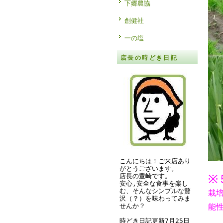
下郷農協
創健社
一の塩
店長の時どき日記
こんにちは！ご来店あり
がとうございます。
店長の豊崎です。
※
安心,安全な食事を楽し
む、そんなシンプルな贅
栽
沢（？）を味わってみま
せんか？
能
時どき日記更新7月25日