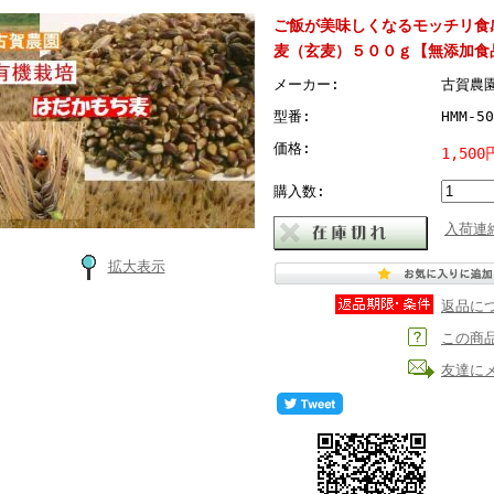
ご飯が美味しくなるモッチリ食
麦（玄麦）５００ｇ【無添加食
メーカー:
古賀農
型番:
HMM-50
価格:
1,50
購入数:
入荷連
拡大表示
返品に
この商
友達に