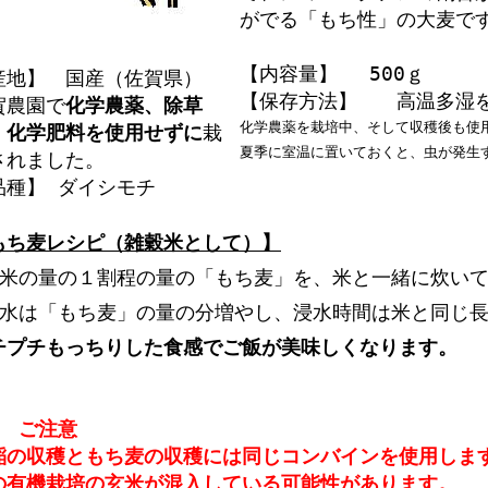
がでる「もち性」の大麦で
【内容量】 500ｇ
産地】 国産（佐賀県）
【保存方法】 高温多湿を
賀農園で
化学農薬、除草
化学農薬を栽培中、そして収穫後も使
、化学肥料を使用せずに
栽
夏季に室温に置いておくと、虫が発生
されました。
品種】 ダイシモチ
もち麦レシピ（雑穀米として）】
 米の量の１割程の量の「もち麦」を、米と一緒に炊い
 水は「もち麦」の量の分増やし、浸水時間は米と同じ
チプチもっちりした食感でご飯が美味しくなります。
 ご注意
の収穫ともち麦の収穫には同じコンバインを使用しま
の有機栽培の玄米が混入している可能性があります。