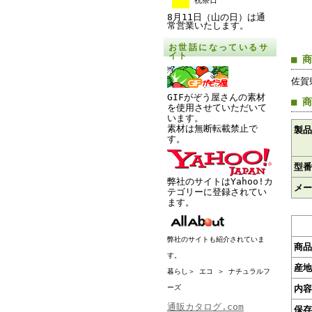
祝祭日
8月11日（山の日）は通
常営業いたします。
お世話になっているサ
イト
■ 
佐賀
GIFがぞう屋さんの素材
■ 
を使用させていただいて
います。
素材は無断転載禁止で
製品
す。
型番
弊社のサイトはYahoo!カ
メー
テゴリーに登録されてい
ます。
弊社のサイトも紹介されていま
商品
す。
産地
暮らし＞ エコ ＞ ナチュラルフ
ーズ
内容
通販カタログ.com
保存