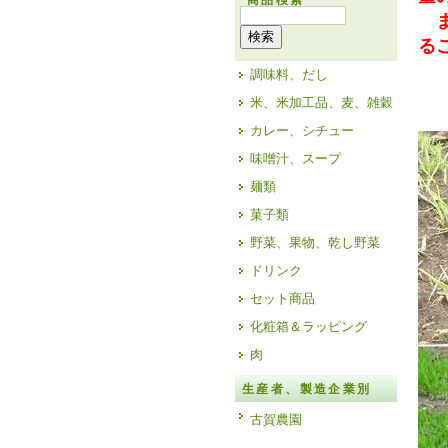
商品検索
ま
る
調味料、だし
米、米加工品、麦、雑穀
カレー、シチュー
味噌汁、スープ
麺類
菓子類
野菜、果物、乾し野菜
ドリンク
セット商品
化粧箱＆ラッピング
肉
生産者、製造企業別
古賀農園