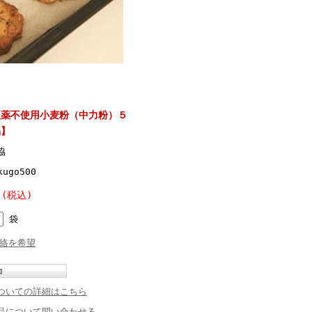
農薬不使用小麦粉（中力粉）５
品】
協
kugo500
 (税込)
袋
絡を希望
ついての詳細はこちら
品について問い合わせる