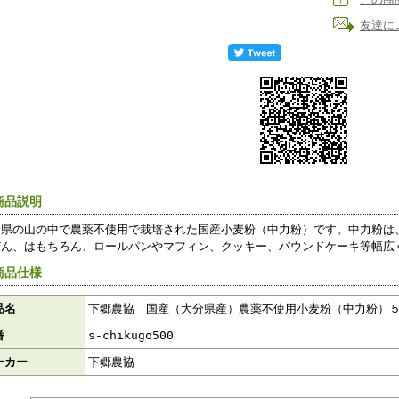
友達に
商品説明
分県の山の中で農薬不使用で栽培された国産小麦粉（中力粉）です。中力粉は
どん、はもちろん、ロールパンやマフィン、クッキー、パウンドケーキ等幅広
商品仕様
品名
下郷農協 国産（大分県産）農薬不使用小麦粉（中力粉）
番
s-chikugo500
ーカー
下郷農協