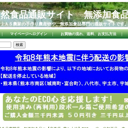
自然食品通販サイト 無添加食
ＪＡＳ農家の手作り農産物や、無添加食品専門の通販サイトです
｜
マイページへログイン
｜
お買物の流れ、送料、お支払方法
｜