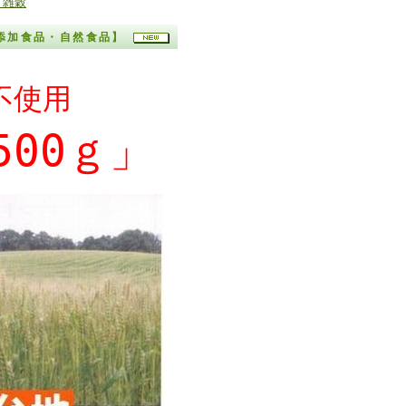
、雑穀
無添加食品・自然食品】
不使用
00ｇ」