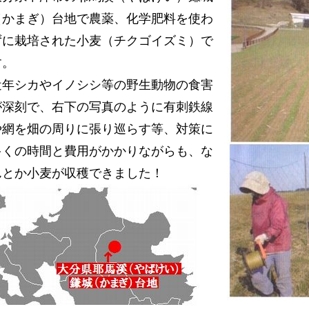
（かまぎ）台地で農薬、化学肥料を使わ
ずに栽培された小麦（チクゴイズミ）で
す。
近年シカやイノシシ等の野生動物の食害
が深刻で、右下の写真のように有刺鉄線
や網を畑の周りに張り巡らす等、対策に
多くの時間と費用がかかりながらも、な
んとか小麦が収穫できました！