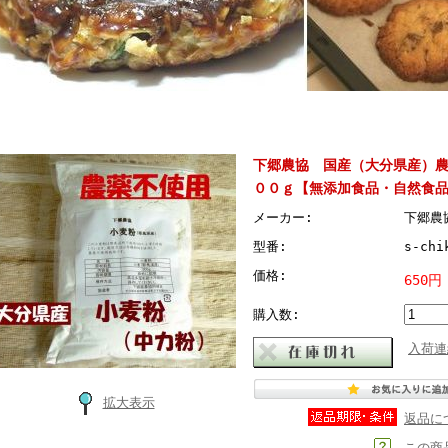
下郷農協 国産（大分県産）
００ｇ【無添加食品・自然食
メーカー:
下郷農
型番:
s-chi
価格:
650円
購入数:
入荷連
拡大表示
返品に
この商