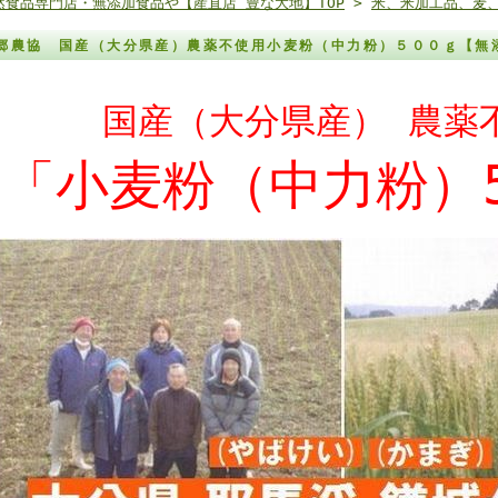
然食品専門店・無添加食品や【産直店 豊な大地】TOP
>
米、米加工品、麦
郷農協 国産（大分県産）農薬不使用小麦粉（中力粉）５００ｇ【
国産（大分県産） 農薬
「小麦粉（中力粉）5