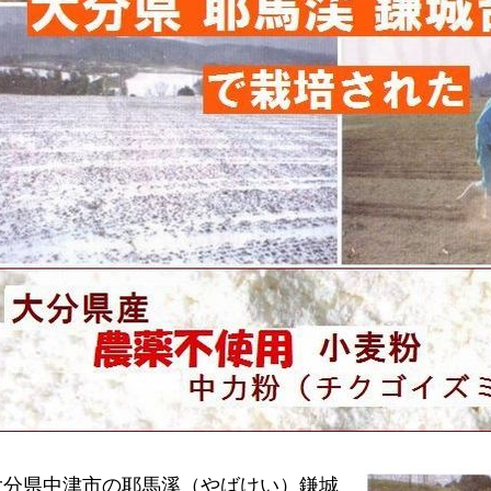
大分県中津市の耶馬溪（やばけい）鎌城