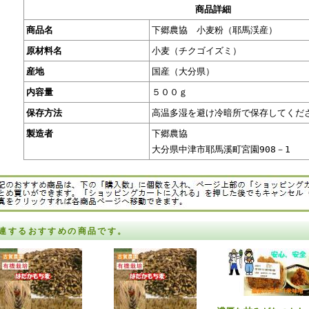
商品詳細
商品名
下郷農協 小麦粉（耶馬渓産）
原材料名
小麦（チクゴイズミ）
産地
国産（大分県）
内容量
５００ｇ
保存方法
高温多湿を避け冷暗所で保存してくだ
製造者
下郷農協
大分県中津市耶馬溪町宮園908－1
連するおすすめの商品です。