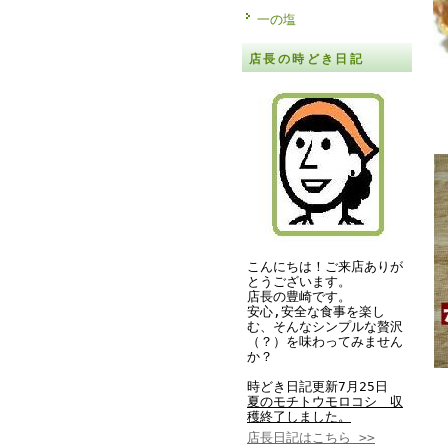
一の塩
店長の時どき日記
こんにちは！ご来店ありが
とうございます。
店長の豊崎です。
安心,安全な食事を楽し
む、そんなシンプルな贅沢
（？）を味わってみません
か？
時どき日記更新7月25日
夏のモチトウモロコシ 収
穫終了しました。
店長日記はこちら >>