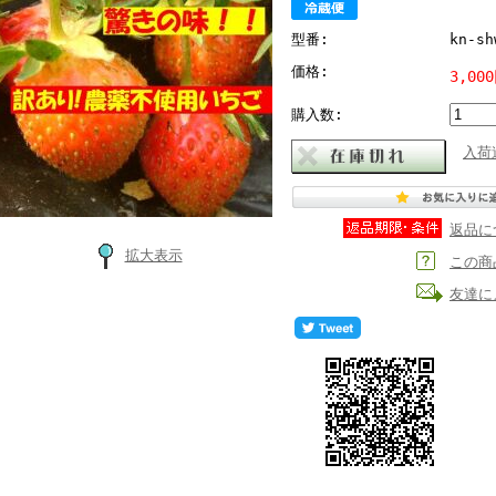
型番:
kn-sh
価格:
3,00
購入数:
入荷
返品に
拡大表示
この商
友達に