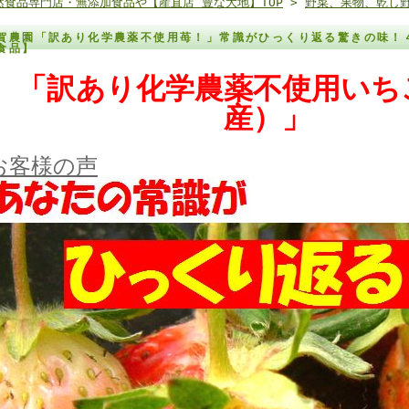
然食品専門店・無添加食品や【産直店 豊な大地】TOP
>
野菜、果物、乾し
賀農園「訳あり化学農薬不使用苺！」常識がひっくり返る驚きの味！
食品】
「訳あり化学農薬不使用いち
産）」
お客様の声