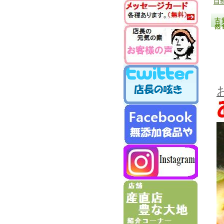
自
古
然