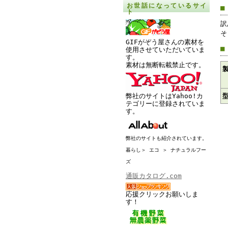
お世話になっているサイ
■
ト
訳
そ
GIFがぞう屋さんの素材を
■
使用させていただいていま
す。
素材は無断転載禁止です。
弊社のサイトはYahoo!カ
テゴリーに登録されていま
す。
弊社のサイトも紹介されています。
暮らし＞ エコ ＞ ナチュラルフー
ズ
通販カタログ.com
応援クリックお願いしま
す！