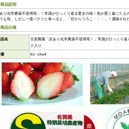
 商品説明
あり化学農薬不使用苺」！常識がひっくり返る驚きの味！色が悪く歯ごたえ
うな苺。しかし一度パクリと食べると、「目からうろこ・・・」！濃縮され
 商品仕様
製品名
古賀農園「訳あり化学農薬不使用苺！」常識がひっくり返
ク入り
型番
kn-shw4