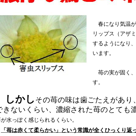
春になり気温が
リップス（アザ
するようになり
います。
苺の実が固く、
す。
しかし
その苺の味は歯ごたえがあり
できないくらい、濃縮された苺のとても
苺が水っぽく感じられるくらい。
「苺は赤くて柔らかい」という常識が全くひっくり返