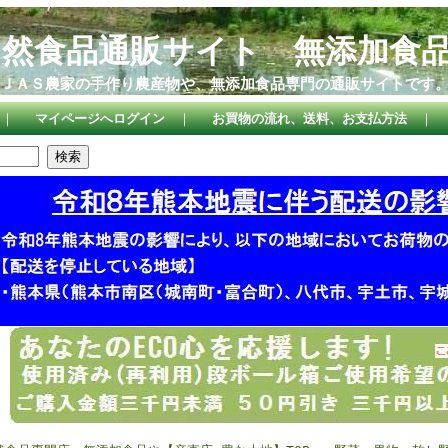
自然食品通販サイト 無添加食
ＪＡＳ農家の手作り農産物や、無添加食品専門の通販サイトです
｜
マイページへログイン
｜
お買物の流れ、送料、お支払方法
｜