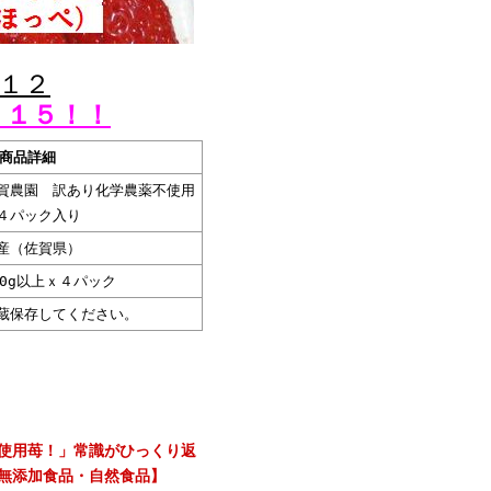
１２
 １５！！
商品詳細
賀農園 訳あり化学農薬不使用
４パック入り
産（佐賀県）
50g以上ｘ４パック
蔵保存してください。
使用苺！」常識がひっくり返
無添加食品・自然食品】