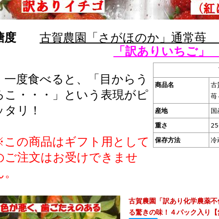
糖度
古賀農園「さがほのか」通常苺 
「訳ありいちご」
一度食べると、「目からう
商品名
古
ろこ・・・」という表現がピ
苺
ッタリ！
産地
国
重さ
2
※この商品はギフト用として
保存方法
冷
のご注文はお受けできませ
ん。
古賀農園「訳あり化学農薬不
る驚きの味！４パック入り【