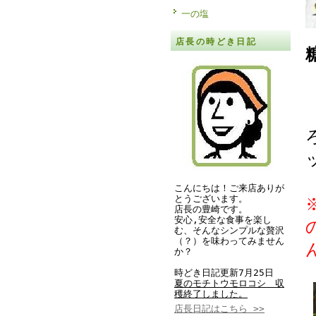
一の塩
店長の時どき日記
こんにちは！ご来店ありが
とうございます。
店長の豊崎です。
安心,安全な食事を楽し
む、そんなシンプルな贅沢
（？）を味わってみません
か？
時どき日記更新7月25日
夏のモチトウモロコシ 収
穫終了しました。
店長日記はこちら >>