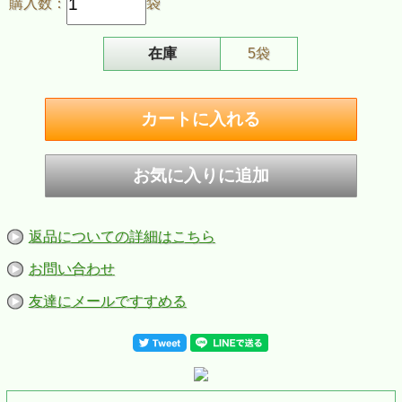
ませんので
「未検査米」
の表示になり、品種や生産年等の表
購入数：
袋
記ができません。しかし、
NPO法人熊本有機農業研究会
の
厳しい審査を受け、認証され、有機JASを取得している安
全、安心な有機米です。
在庫
5袋
「有機ＪＡＳ」
化学合成された肥料や農薬を３年以上使用していない水田や
畑から生産された、遺伝子組み換えしていない農産物で、登
録認定機関により厳しく審査され認定された農産物のみに、
この有機ＪＡＳのマークを使用する事ができ、有機の表示が
できます。
返品についての詳細はこちら
お問い合わせ
友達にメールですすめる