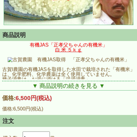
商品説明
有機JAS「正孝父ちゃんの有機米」
白 米 ５ｋｇ
古賀l農園の有機JASを取得した水田で栽培された「有機米」
は、化学肥料、化学農薬は全く使用していません。
種子消毒は、お湯に浸ける「温湯消毒」
肥料は１０年程前に堆肥を入れただけで、その後は裏作で
▼ 商品説明の続きを見る ▼
栽培している有機栽培の麦の麦わらを梳きこむだけです。
雑草対策はジャンボタニシを活用
価格:
6,500円
(税込)
田植え後の苗がか細い時には、タニシに食べられないように
田んぼの水量を減らしてジャンボタニシが活動しにくい状態
にし、苗の茎が太く固くなってきたらタニシは稲の苗は食べ
価格:6,500円(税込)
ず、雑草をたべるので田んぼの水量を増やします。
注文
※ 古賀農園の米は収穫量は多くはなく、自宅消費分や親
戚、知人等に直接販売していて、「農産物検査」を受けてい