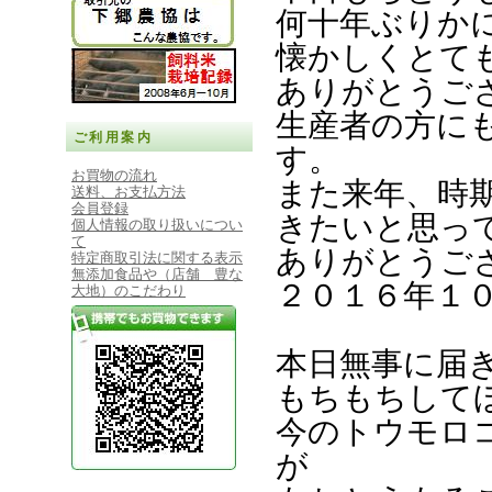
何十年ぶりか
懐かしくとて
ありがとうご
生産者の方に
ご利用案内
す。
お買物の流れ
また来年、時
送料、お支払方法
会員登録
きたいと思っ
個人情報の取り扱いについ
て
ありがとうご
特定商取引法に関する表示
無添加食品や（店舗 豊な
２０１６年１
大地）のこだわり
本日無事に届
もちもちして
今のトウモロ
が