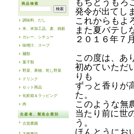
もちとうもろ
商品検索
発令が出てし
これからもよ
調味料、だし
また夏バテし
米、米加工品、麦、雑穀
２０１６年７
カレー、シチュー
味噌汁、スープ
麺類
この度は、あ
菓子類
初めていただ
野菜、果物、乾し野菜
りも
ドリンク
ずっと香りが
セット商品
た。
化粧箱＆ラッピング
このような無
肉
当たり前に世
生産者、製造企業別
う。
古賀農園
ほんとうにお
下郷農協