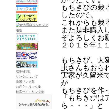
もちきびの栽
したので。
これからも栽
また是非購入
通販
ぞよろしくお
２０１５年１
もちきび、大
虫さんもおら
取寄★同盟
実家が久留米
リンクについて
が
厳選リンク集
お役立ちリンク集
もちきびを作
検索サイトリンク集
「もちきびは
ら・・・」と