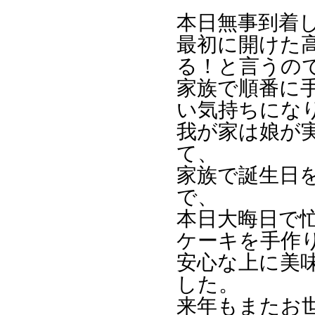
本日無事到着
最初に開けた
る！と言うの
家族で順番に
い気持ちにな
我が家は娘が
て、
家族で誕生日
で、
本日大晦日で
ケーキを手作
安心な上に美
した。
来年もまたお