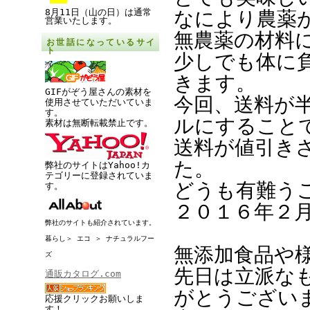
8月11日（山の日）は通常
なにより農薬
営業いたします。
無農薬の材料
お世話になっているサイ
ト
少しでも体に
きます。
GIFがぞう屋さんの素材を
今回、送料が
使用させていただいていま
す。
ルにすること
素材は無断転載禁止です。
送料が値引き
た。
弊社のサイトはYahoo!カ
テゴリーに登録されていま
どうも有難う
す。
２０１６年２
弊社のサイトも紹介されています。
暮らし＞ エコ ＞ ナチュラルフー
無添加食品や
ズ
先日は立派な
通販カタログ.com
がとうござい
応援クリックお願いしま
す！