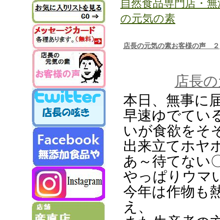
自然食品専門店・無
の元気の素
店長の元気の素お客様の声 ２
店長の
本日、無事に
早速ゆでてい
いが食欲をそ
出来立てホヤ
あ～待てない〇
やっぱりウマ
今年は作物も
え、