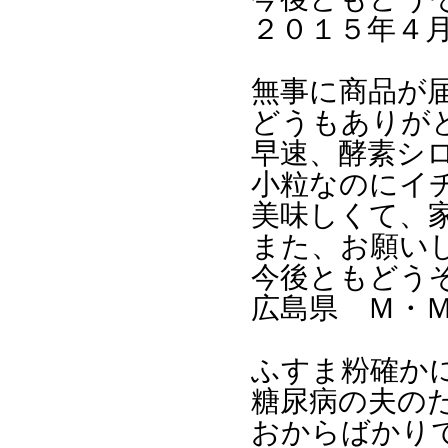
２０１５年４
無事に商品が
どうもありが
早速、酵素シ
小粒なのにイ
美味しくて、
また、お願い
今後ともどう
広島県 Ｍ・
ふすま粉確か
糖尿病の夫の
おからばかり