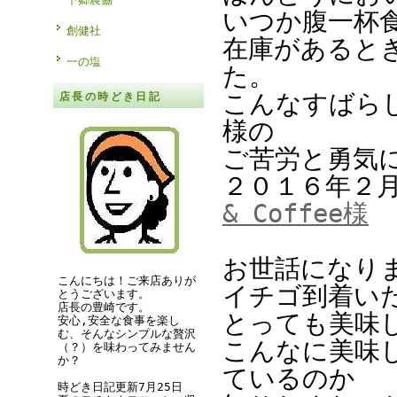
いつか腹一杯
創健社
在庫があると
一の塩
た。
こんなすばら
店長の時どき日記
様の
ご苦労と勇気
２０１６年２
& Coffee様
お世話になり
こんにちは！ご来店ありが
イチゴ到着い
とうございます。
店長の豊崎です。
とっても美味
安心,安全な食事を楽し
む、そんなシンプルな贅沢
こんなに美味
（？）を味わってみません
か？
ているのか
時どき日記更新7月25日