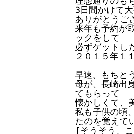
理想通りのも
3日間かけて
ありがとうご
来年も予約が
ックをして
必ずゲットした
２０１５年１
早速、もちと
母が、長崎出
てもらって
懐かしくて、
私も子供の頃
たのを覚えて
[そうそう、こ