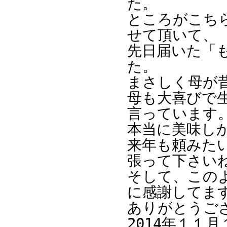
た。
ところがこち
せて頂いて、
先日届いた「
た。
まさしく母が
母も大喜びで
言っています
本当に美味し
来年も頼みた
張って下さい
そして、この
に感謝してま
ありがとうご
2014年１１