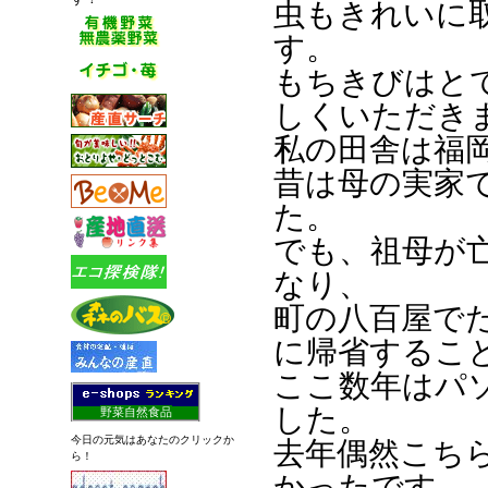
虫もきれいに
す。
もちきびはと
しくいただき
私の田舎は福
昔は母の実家
た。
でも、祖母が
なり、
町の八百屋で
に帰省するこ
ここ数年はパ
した。
野菜自然食品
今日の元気はあなたのクリックか
去年偶然こち
ら！
かったです。