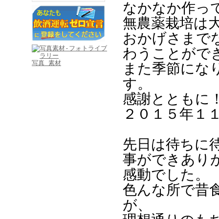
なかなか作っ
無農薬栽培は
おかげさまで
わうことがで
写真 素材
また季節にな
す。
感謝とともに
２０１５年１
先日は待ちに
事ができありが
感動でした。
色んな所で昔
が、