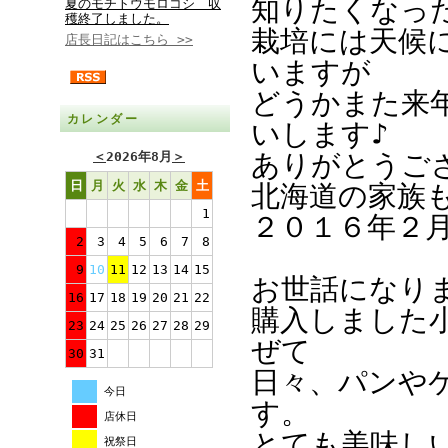
知りたくなった
夏のモチトウモロコシ 収
穫終了しました。
栽培には天候
店長日記はこちら >>
いますが
どうかまた来
カレンダー
いします♪
＜
2026年8月
＞
ありがとうござい
日
月
火
水
木
金
土
北海道の家族
1
２０１６年２月
2
3
4
5
6
7
8
9
10
11
12
13
14
15
お世話になり
16
17
18
19
20
21
22
購入しました
23
24
25
26
27
28
29
ぜて
30
31
日々、パンや
今日
す。
店休日
とても美味し
祝祭日