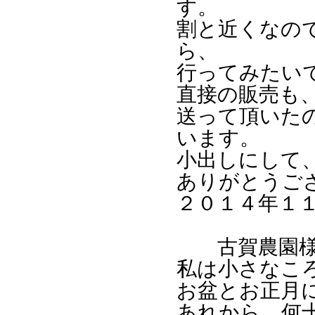
す。
割と近くなの
ら、
行ってみたい
直接の販売も
送って頂いた
います。
小出しにして
ありがとうご
２０１４年１
古賀農園
私は小さなこ
お盆とお正月
あれから、何