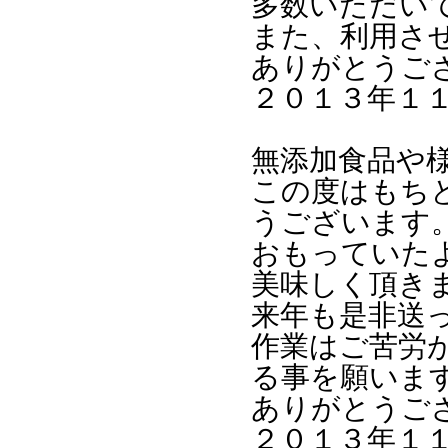
多数いただい
また、利用さ
ありがとうご
２０１３年１
無添加食品や
この度はもち
うございます
おもっていた
美味しく頂き
来年も是非送
作業はご苦労
る事を願いま
ありがとうご
２０１３年１