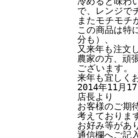
冷めると味わ
で、レンジで
またモチモチ
この商品は特
分も）、
又来年も注文
農家の方、頑
ございます。
来年も宜しく
2014年11月
店長より
お客様のご期
考えておりま
お好み等があ
通信欄へご記