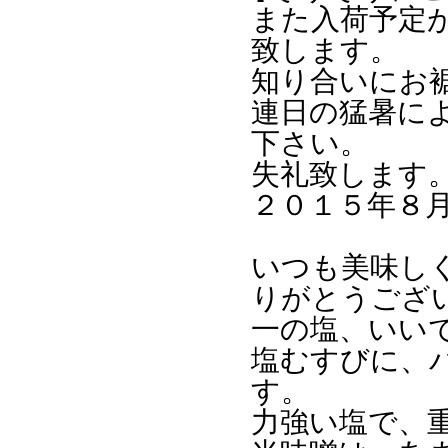
また入荷予定
致します。
知り合いにお
連日の猛暑に
下さい。
失礼致します
２０１５年８
いつも美味し
りがとうござ
一の塩、いい
塩むすびに、
す。
力強い塩で、