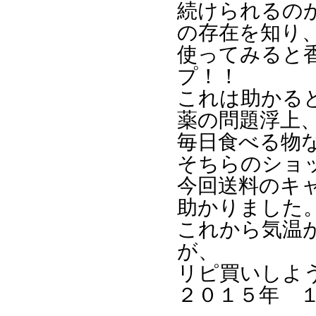
続けられるの
の存在を知り
使ってみると
プ！！
これは助かる
薬の問題浮上
毎日食べる物
そちらのショ
今回送料のキ
助かりました
これから気温
が、
リピ買いしよ
２０１５年 