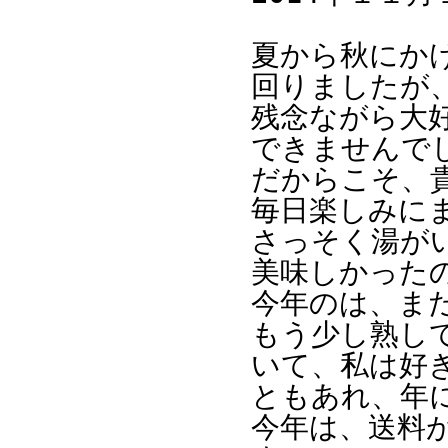
夏から秋にか
回りましたが
残念ながら大
できませんで
だからこそ、
毎日楽しみに
さっそく湯が
美味しかった
今年のは、ま
もう少し熟し
いて、私は好
ともあれ、年
今年は、送料