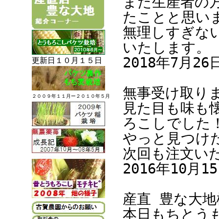
また生産者の
たことと思い
無理しすぎな
いたします。
2018年7月2
更新日１０月１５日
無事受け取り
２００９年１１月ー２０１０年５月
見た目も味も
ろこしでした
やっと見つけ
次回も注文い
2016年10月
産直 豊な大地
本日もちとう