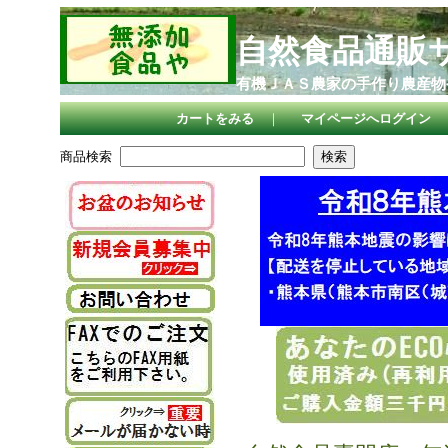
自然食品通販
有機ＪＡＳ農家の手作り農産物
カートをみる
｜
マイページへログイン
商品検索