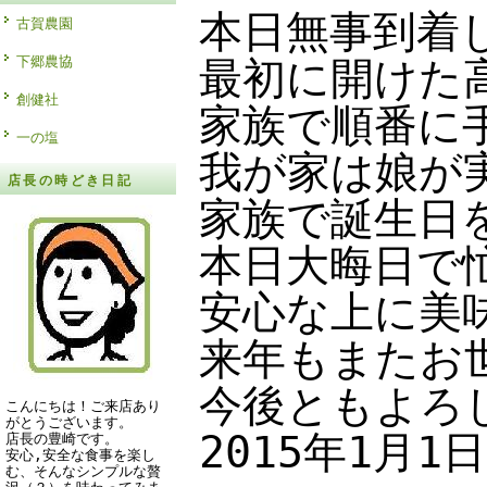
本日無事到着
古賀農園
下郷農協
最初に開けた
創健社
家族で順番に
一の塩
我が家は娘が
店長の時どき日記
家族で誕生日
本日大晦日で
安心な上に美
来年もまたお
今後ともよろ
こんにちは！ご来店あり
がとうございます。
2015年1月
店長の豊崎です。
安心,安全な食事を楽し
む、そんなシンプルな贅