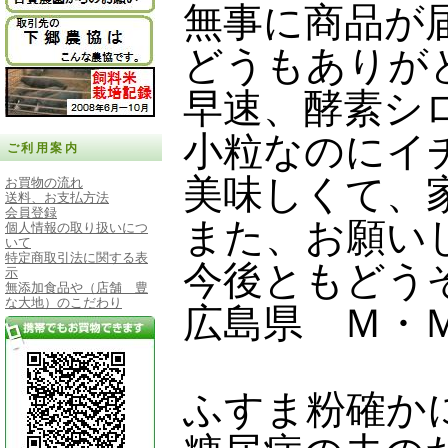
無事に商品が
どうもありが
早速、酵素シ
小粒なのにイ
ご利用案内
美味しくて、
お買物の流れ
送料、お支払方法
会員登録
また、お願い
個人情報の取り扱いにつ
いて
特定商取引法に関する表
今後ともどう
示
無添加食品や（店舗 豊
な大地）のこだわり
広島県 Ｍ・
ふすま粉確か