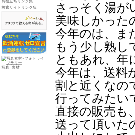
お役立ちリンク集
さっそく湯が
検索サイトリンク集
美味しかった
今年のは、ま
もう少し熟し
ともあれ、年
写真 素材
今年は、送料
割と近くなの
行ってみたい
直接の販売も
送って頂いた