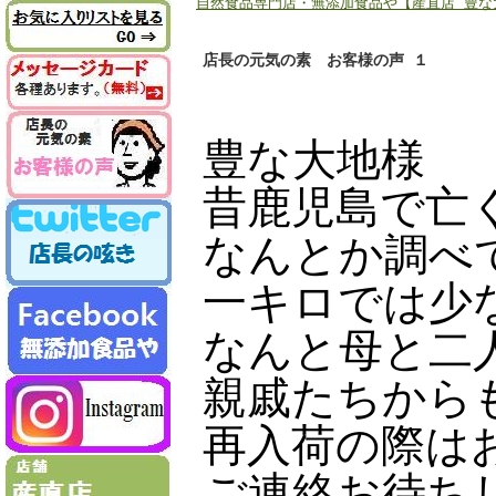
自然食品専門店・無添加食品や【産直店 豊な大
店長の元気の素 お客様の声 １
豊な大地様
昔鹿児島で亡
なんとか調べ
一キロでは少
なんと母と二
親戚たちから
再入荷の際は
ご連絡お待ち