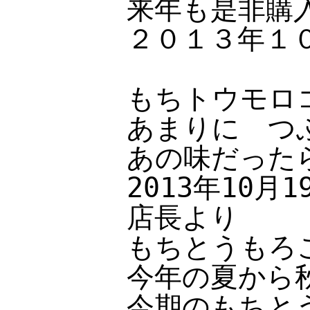
来年も是非購
２０１３年１
もちトウモロ
あまりに つ
あの味だった
2013年10
店長より
もちとうもろ
今年の夏から
今期のもちと