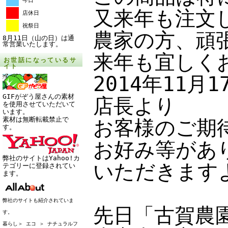
今日
又来年も注文
店休日
祝祭日
農家の方、頑
8月11日（山の日）は通
常営業いたします。
来年も宜しく
お世話になっているサ
イト
2014年11
GIFがぞう屋さんの素材
店長より
を使用させていただいて
います。
素材は無断転載禁止で
お客様のご期
す。
お好み等があ
弊社のサイトはYahoo!カ
いただきます
テゴリーに登録されてい
ます。
弊社のサイトも紹介されていま
先日「古賀農
す。
暮らし＞ エコ ＞ ナチュラルフ