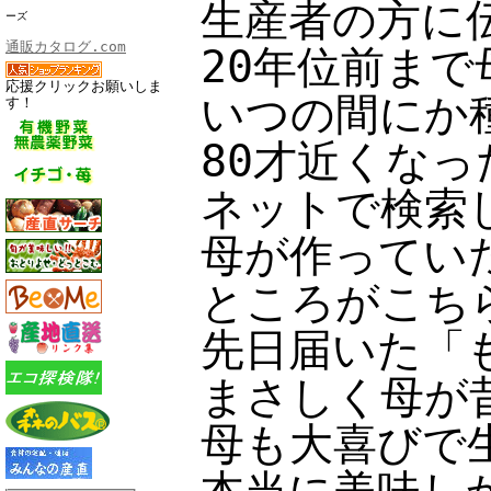
生産者の方に
ーズ
通販カタログ.com
20年位前ま
応援クリックお願いしま
いつの間にか
す！
80才近くな
ネットで検索
母が作ってい
ところがこち
先日届いた「
まさしく母が
母も大喜びで