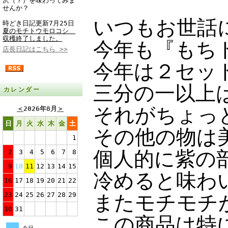
沢（？）を味わってみま
せんか？
いつもお世話
時どき日記更新7月25日
夏のモチトウモロコシ
収穫終了しました。
今年も『もち
店長日記はこちら >>
今年は２セッ
三分の一以上
カレンダー
それがちょっ
＜
2026年8月
＞
日
月
火
水
木
金
土
その他の物は
1
個人的に紫の
2
3
4
5
6
7
8
9
10
11
12
13
14
15
冷めると味わ
16
17
18
19
20
21
22
23
24
25
26
27
28
29
またモチモチ
30
31
この商品は特