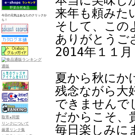
本当に美味し
野菜自然食品
来年も頼みた
今日の元気はあなたのクリックか
ら！
そして、この
ありがとうご
2014年１１
通販
夏から秋にか
残念ながら大
できませんで
だからこそ、
取寄★同盟
リンクについて
毎日楽しみに
厳選リンク集