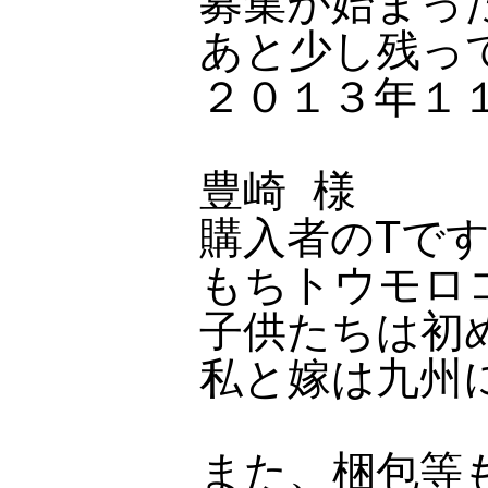
募集が始まっ
あと少し残って
２０１３年１
豊崎 様
購入者のTで
もちトウモロ
子供たちは初
私と嫁は九州
また、梱包等