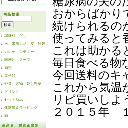
糖尿病の夫の
おからばかり
商品検索
続けられるの
使ってみると
調味料、だし
米、米加工品、麦、雑穀
これは助かる
カレー、シチュー
毎日食べる物
味噌汁、スープ
麺類
今回送料のキ
菓子類
これから気温
野菜、果物、乾し野菜
ドリンク
リピ買いしよ
セット商品
２０１５年 
化粧箱＆ラッピング
肉
生産者、製造企業別