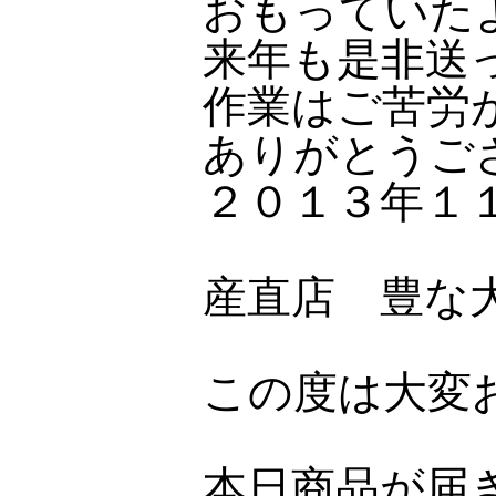
おもっていた
来年も是非送
作業はご苦労
ありがとうご
２０１３年１
産直店 豊な
この度は大変
本日商品が届