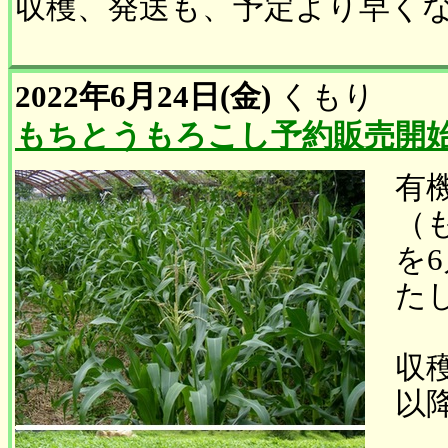
収穫、発送も、予定より早く
2022年6月24日(金)
くもり
もちとうもろこし予約販売開
有
（
を6
た
収
以