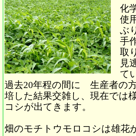
化
使
ぶ
手
取
見
て
過去20年程の間に 生産者の
培した結果交雑し、現在では
コシが出てきます。
畑のモチトウモロコシは雄花