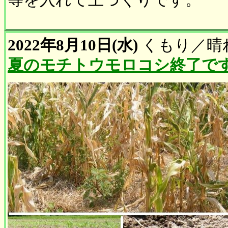
等を入れて土づくりです。
2022年8月10日(水)
くもり
／
晴
夏のモチトウモロコシ終了で