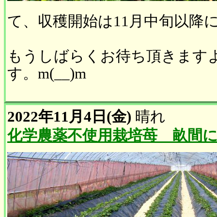
て、収穫開始は11月中旬以降
もうしばらくお待ち頂きます
す。m(__)m
2022年11月4日(金)
晴れ
化学農薬不使用栽培苺 畝間