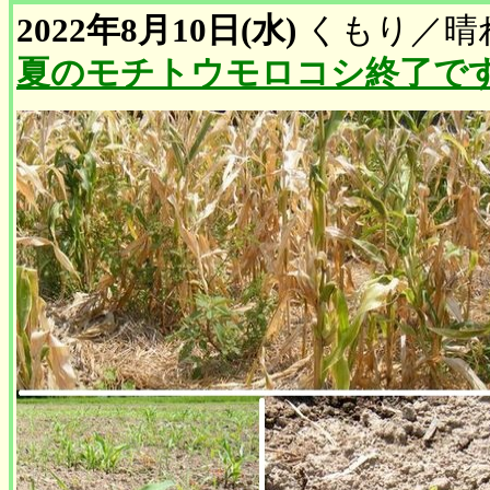
2022年8月10日(水)
くもり
／
晴
夏のモチトウモロコシ終了で