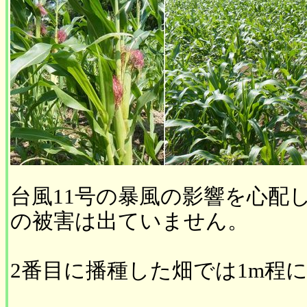
台風11号の暴風の影響を心配
の被害は出ていません。
2番目に播種した畑では1m程