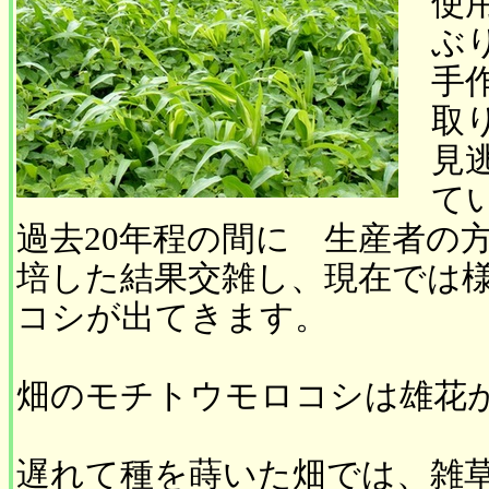
使
ぶ
手
取
見
て
過去20年程の間に 生産者の
培した結果交雑し、現在では
コシが出てきます。
畑のモチトウモロコシは雄花
遅れて種を蒔いた畑では、雑