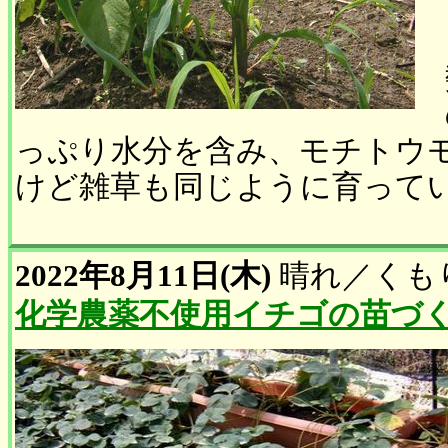
っぷり水分を含み、モチトウ
けど雑草も同じように育っています
2022年8月11日(木)
晴れ
／
くも
化学農薬不使用イチゴの苗づ