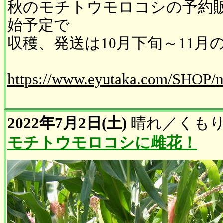
秋のモチトウモロコシの予約販
始予定で
収穫、発送は10月下旬～11月
https://www.eyutaka.com/SHOP/
2022年7月2日(土)
晴れ
／
くも
モチトウモロコシに雌花！