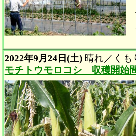
2022年9月24日(土)
晴れ
／
くも
モチトウモロコシ 収穫開始