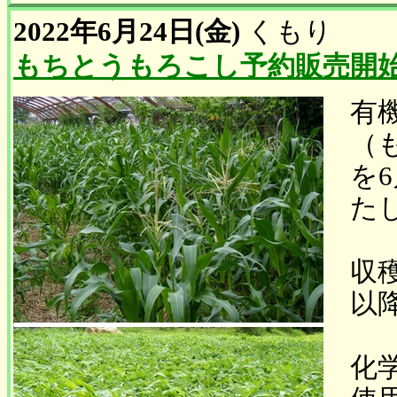
2022年6月24日(金)
くもり
もちとうもろこし予約販売開
有
（
を6
た
収
以
化